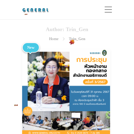
Author:
Trin_Gen
Home
Trin_Gen
New